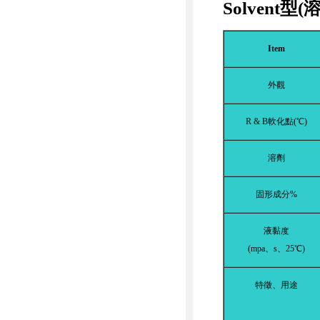
Solvent型(
Item
外觀
R & B軟化點(℃)
溶劑
固形成分%
液黏度
(mpa、s、25℃)
特徵、用途