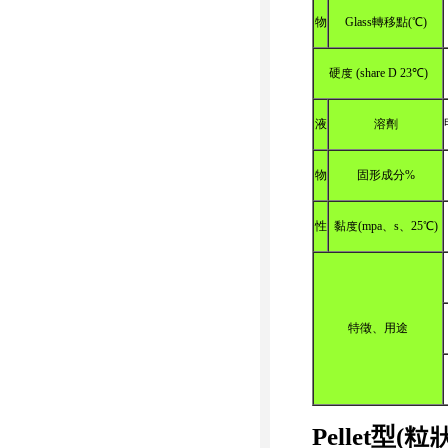
物
Glass轉移點(℃)
硬度 (share D 23℃)
液
溶劑
物
固形成分%
性
黏度(mpa、s、25℃)
特徵、用途
Pellet型(