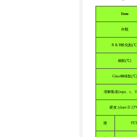
Item
外觀
R & B軟化點(℃
融點(℃)
Glass轉移點(℃
溶解黏度(mpa、s、1
硬度 (share D 23
接
PE