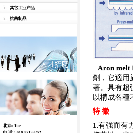
其它工业产品
抗菌制品
Aron melt
劑，它適用
著。具有超
以構成各種
特 徵
1.有強而有
北京office
电 话：010-82133252