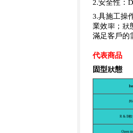
2.安全性
3.具施工
業效率；狀
滿足客戶的
代表商品
固型
狀
態
It
外
R & B
軟
Open ti