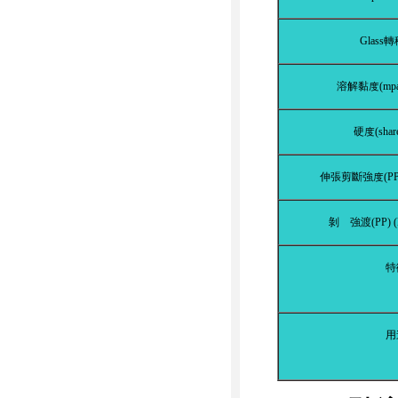
Glass
轉
溶解黏
度
(mp
硬
度
(sha
伸張剪斷強
度
(P
剝
離
強渡(PP)
特
用