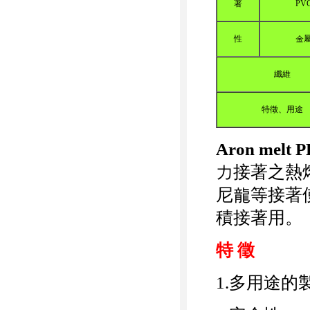
著
PV
性
金
纖維
特徵、用途
Aron melt 
力接著之熱
尼龍等接著
積接著用。
特 徵
1.多用途