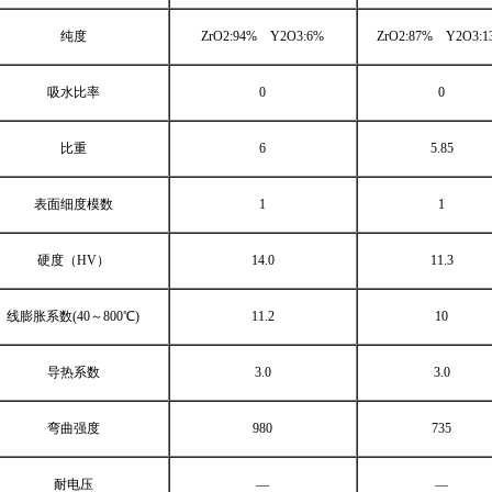
纯度
ZrO2:94% Y2O3:6%
ZrO2:87% Y2O3:1
吸水比率
0
0
比重
6
5.85
表面细度模数
1
1
硬度（HV）
14.0
11.3
线膨胀系数(40～800℃)
11.2
10
导热系数
3.0
3.0
弯曲强度
980
735
耐电压
―
―