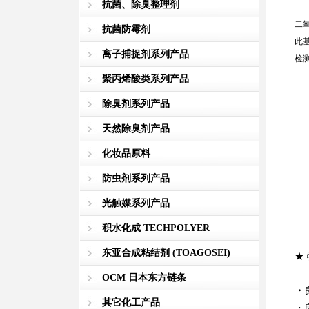
抗菌、除臭整理剂
二氧
抗菌防霉剂
此
离子捕捉剂系列产品
检
聚丙烯酸类系列产品
除臭剂系列产品
天然除臭剂产品
化妆品原料
防虫剂系列产品
光触媒系列产品
积水化成 TECHPOLYER
东亚合成粘结剂 (TOAGOSEI)
★
OCM 日本东方链条
・
其它化工产品
・