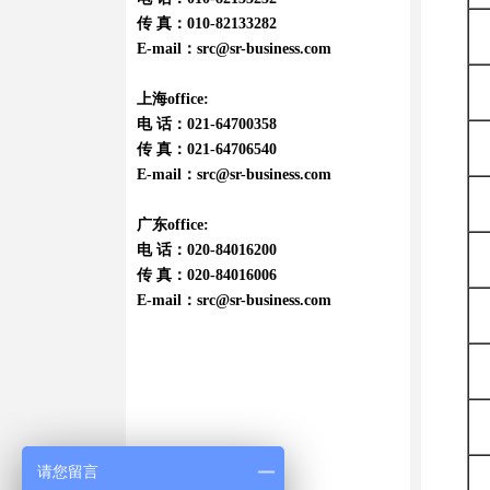
传 真：010-82133282
E-mail：
src@sr-business.com
上海office:
电 话：021-64700358
传 真：021-64706540
E-mail：
src@sr-business.com
广东office:
电 话：020-84016200
传 真：020-84016006
E-mail：
src@sr-business.com
请您留言