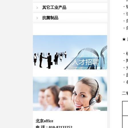
・
其它工业产品
・
抗菌制品
・
・
★
・
・
・
・
・
二
北京office
电 话：010-82133252