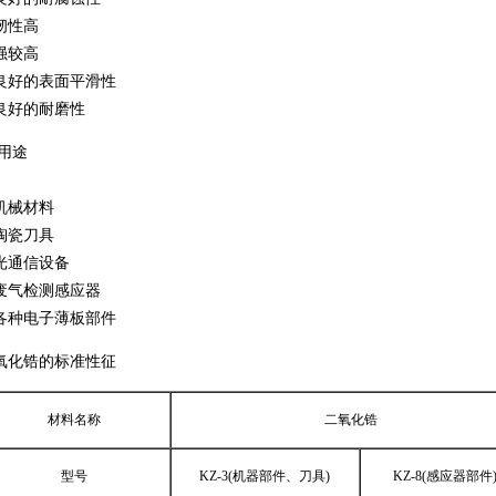
韧性高
强较高
良好的表面平滑性
良好的耐磨性
用途
机械材料
陶瓷刀具
光通信设备
废气检测感应器
各种电子薄板部件
氧化锆的标准性征
材料名称
二氧化锆
型号
KZ-3(机器部件、刀具)
KZ-8(感应器部件