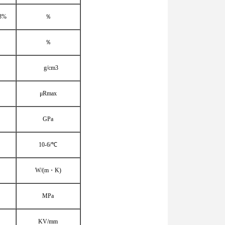
3%
％
％
g/cm3
μRmax
GPa
10-6/℃
W/(m・K)
MPa
KV/mm