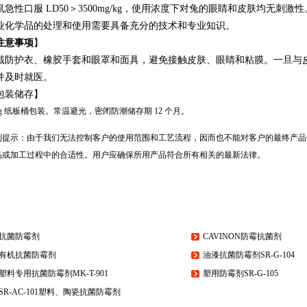
鼠急性口服 LD50＞3500mg/kg，使用浓度下对兔的眼睛和皮肤均无刺激性
业化学品的处理和使用需要具备充分的技术和专业知识。
注意事项
】
戴防护衣、橡胶手套和眼罩和面具，避免接触皮肤、眼睛和粘膜。一旦与皮
并及时就医。
包装储存】
kg 纸板桶包装。常温避光，密闭防潮储存期 12 个月。
别提示：由于我们无法控制客户的使用范围和工艺流程，因而也不能对客户的最终产品
品或加工过程中的合适性。用户应确保所用产品符合所有相关的最新法律。
抗菌防霉剂
CAVINON防霉抗菌剂
有机抗菌防霉剂
油漆抗菌防霉剂SR-G-104
塑料专用抗菌防霉剂MK-T-901
塑用防霉剂SR-G-105
SR-AC-101塑料、陶瓷抗菌防霉剂