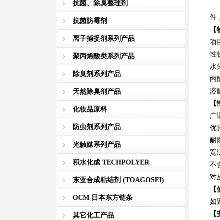
抗菌、除臭整理剂
本
件
抗菌防霉剂
【
离子捕捉剂系列产品
项目
性
聚丙烯酸类系列产品
水分
除臭剂系列产品
丙酮
溶
天然除臭剂产品
【
化妆品原料
广
防虫剂系列产品
优
耐
光触媒系列产品
宽泛
积水化成 TECHPOLYER
不
对
东亚合成粘结剂 (TOAGOSEI)
【
OCM 日本东方链条
如
【
其它化工产品