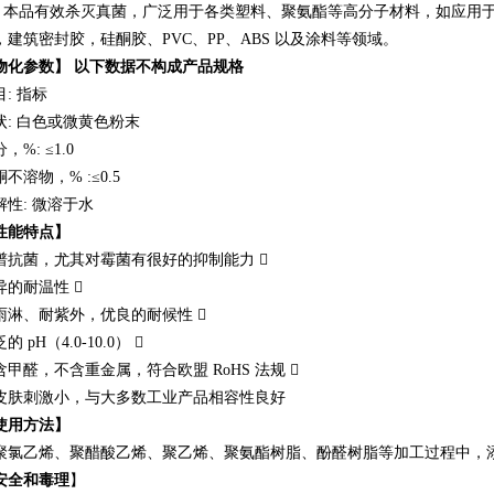
品有效杀灭真菌，广泛用于各类塑料、聚氨酯等高分子材料，如应用于
，建筑密封胶，硅酮胶、PVC、PP、ABS 以及涂料等领域。
物化参数】 以下数据不构成产品规格
: 指标
状: 白色或微黄色粉末
，%: ≤1.0
不溶物，% :≤0.5
解性: 微溶于水
性能特点】
谱抗菌，尤其对霉菌有很好的抑制能力 
异的耐温性 
雨淋、耐紫外，优良的耐候性 
的 pH（4.0-10.0） 
含甲醛，不含重金属，符合欧盟 RoHS 法规 
皮肤刺激小，与大多数工业产品相容性良好
使用方法】
聚氯乙烯、聚醋酸乙烯、聚乙烯、聚氨酯树脂、酚醛树脂等加工过程中，添加 
安全和毒理
】