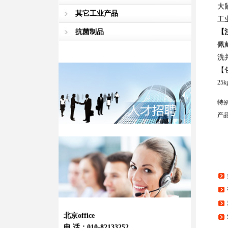
大
其它工业产品
工
抗菌制品
【
佩
洗
【
25
特
产
北京office
电 话：010-82133252