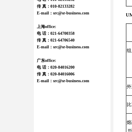
传 真：010-82133282
E-mail：
src@sr-business.com
U
上海office:
电 话：021-64700358
传 真：021-64706540
E-mail：
src@sr-business.com
组
广东office:
电 话：020-84016200
传 真：020-84016006
E-mail：
src@sr-business.com
外
比
熔
m