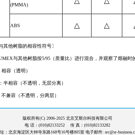
△
△
(PMMA)
△
△
ABS
与其他树脂的相容性符号〕
UMEX与其他树脂按5/95（质量比）进行混合，并观察了熔融时
：相容（透明）
：半相容（不透明，无层分离）
：不兼容（不透明，分两层）
版权所有(C) 2006-2025 北京艾斯尔科技有限公司
电 话：(010)82133252 传 真：(010)82133282
地 址：北京海淀区大钟寺东路168号16号楼805室 电子邮件: src@sr-business.c