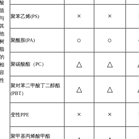
酸
值
×
×
聚苯乙烯(PS)
与
其
他
○
○
聚酰胺(PA)
树
脂
的
△
△
聚碳酸酯（PC）
相
容
性
聚对苯二甲酸丁二醇酯
△
△
(PBT）
×
×
变性PPE
聚甲基丙烯酸甲酯