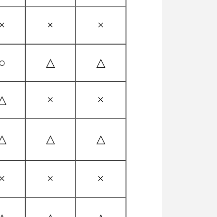
×
×
×
○
△
△
△
×
×
△
△
△
×
×
×