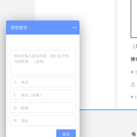
请您留言
〔
将
○
△
×

提交