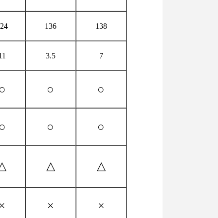
24
136
138
11
3.5
7
○
○
○
○
○
○
△
△
△
×
×
×