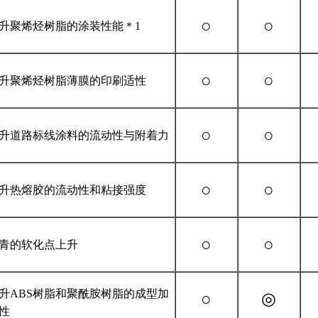
○
○
升聚烯烃树脂的涂装性能＊1
○
○
升聚烯烃树脂薄膜的印刷适性
○
○
升道路标线涂料的流动性与附着力
○
○
升热熔胶的流动性和粘接强度
○
○
青的软化点上升
升ABS树脂和聚酰胺树脂的成型加
○
◎
性