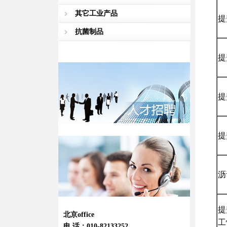
其它工业产品
提
抗菌制品
提
提
提
沥
提
北京office
工
电 话：010-82133252