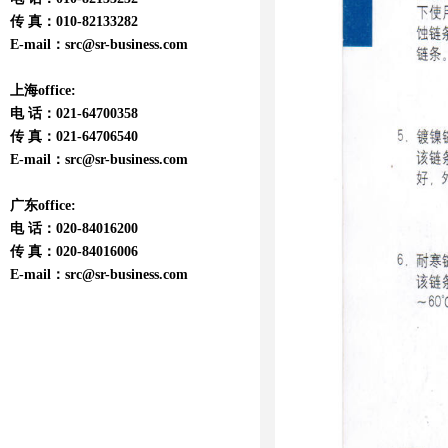
传 真：010-82133282
E-mail：
src@sr-business.com
上海office:
电 话：021-64700358
传 真：021-64706540
E-mail：
src@sr-business.com
广东office:
电 话：020-84016200
传 真：020-84016006
E-mail：
src@sr-business.com