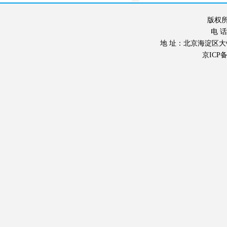
版权所
电 话：
地 址：北京海淀区大钟寺东
京ICP备