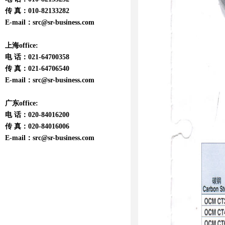
传 真：010-82133282
E-mail：
src@sr-business.com
上海office:
电 话：021-64700358
传 真：021-64706540
E-mail：
src@sr-business.com
广东office:
电 话：020-84016200
传 真：020-84016006
E-mail：
src@sr-business.com