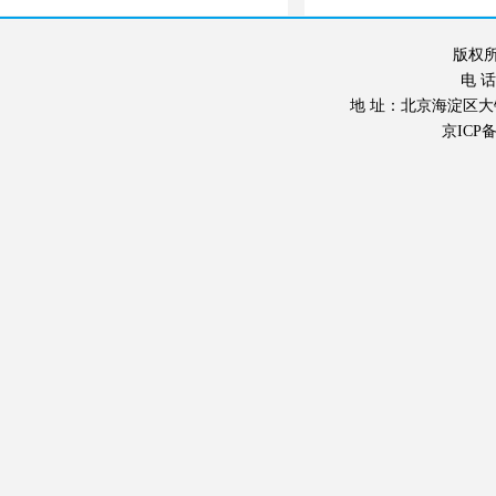
版权所
电 话：
地 址：北京海淀区大钟寺东
京ICP备