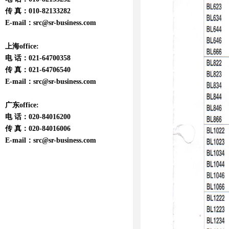
传 真：010-82133282
E-mail：
src@sr-business.com
上海office:
电 话：021-64700358
传 真：021-64706540
E-mail：
src@sr-business.com
广东office:
电 话：020-84016200
传 真：020-84016006
E-mail：
src@sr-business.com