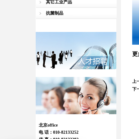
其它工业产品
抗菌制品
更
上
下
北京office
电 话：010-82133252